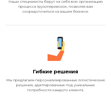
Наши специалисты берут на себя всю организацию
процесса грузоперевозок, позволяя вам
Оставьте заявку и
сосредоточиться на вашем бизнесе.
мы свяжемся в
течение часа
Изучите нашу гибкую систему
скидок!
Бесплатная консультация
Гибкие решения
Мы предлагаем персонализированные логистические
решения, адаптированные под уникальные
потребности каждого клиента.