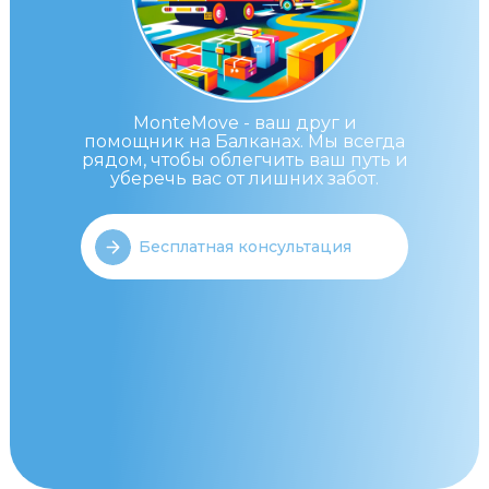
MonteMove - ваш друг и
помощник на Балканах. Мы всегда
рядом, чтобы облегчить ваш путь и
уберечь вас от лишних забот.
Бесплатная консультация