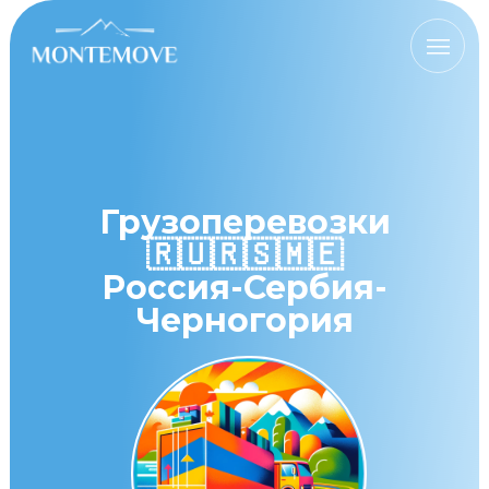
III
Грузоперевозки
🇷🇺🇷🇸🇲🇪
Россия-Сербия-
Черногория