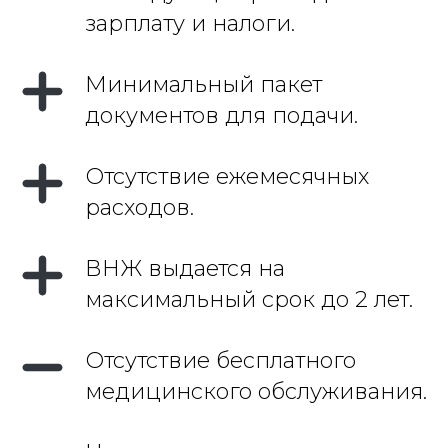
зарплату и налоги.
Минимальный пакет
документов для подачи.
Оставьте заявку и
мы свяжемся в
Отсутствие ежемесячных
течение часа
расходов.
Изучите нашу гибкую систему
скидок!
ВНЖ выдается на
максимальный срок до 2 лет.
Бесплатная консультация
Отсутствие бесплатного
медицинского обслуживания.