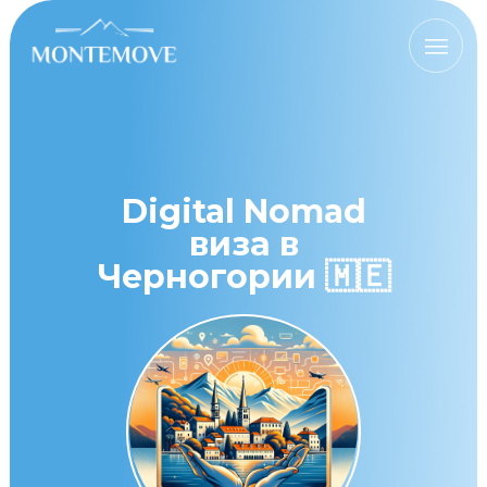
III
Digital Nomad
виза в
Черногории 🇲🇪