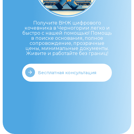
Получите ВНЖ цифрового
кочевника в Черногории легко и
быстро с нашей помощью! Помощь
в поиске основания, полное
сопровождение, прозрачные
цены, минимальные документы.
Живите и работайте без границ!
Бесплатная консультация