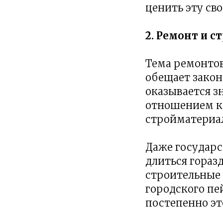
ценить эту сво
2. Ремонт и с
Тема ремонтов
обещает закон
оказывается з
отношением ко
стройматериал
Даже государс
длиться гораз
строительные 
городского пе
постепенно эт