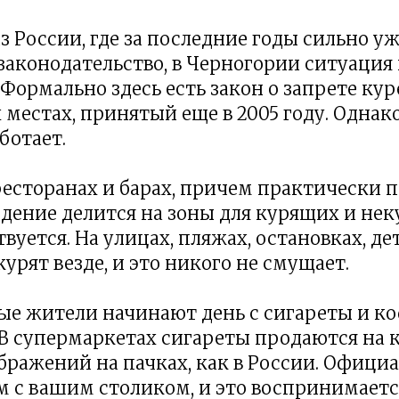
из России, где за последние годы сильно у
законодательство, в Черногории ситуация
Формально здесь есть закон о запрете кур
местах, принятый еще в 2005 году. Однак
ботает.
 ресторанах и барах, причем практически 
едение делится на зоны для курящих и не
твуется. На улицах, пляжах, остановках, д
урят везде, и это никого не смущает.
е жители начинают день с сигареты и к
 В супермаркетах сигареты продаются на ка
ражений на пачках, как в России. Офици
м с вашим столиком, и это воспринимается