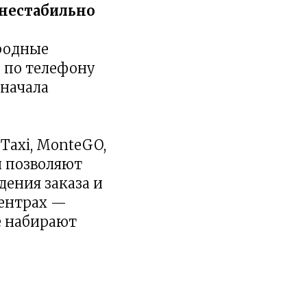
 нестабильно
родные
 по телефону
 начала
Taxi, MonteGO,
ни позволяют
дения заказа и
центрах —
е набирают