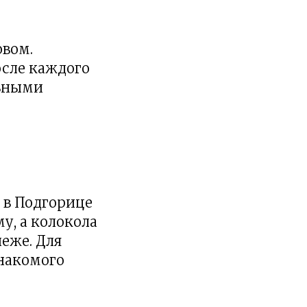
овом.
осле каждого
льными
 в Подгорице
у, а колокола
еже. Для
накомого