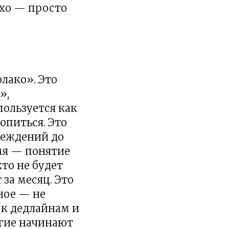
охо — просто
лако». Это
»,
пользуется как
опиться. Это
реждений до
емя — понятие
то не будет
 за месяц. Это
ное — не
 к дедлайнам и
огие начинают