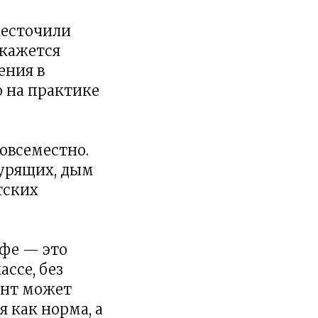
жесточили
 кажется
ения в
о на практике
повсеместно.
курящих, дым
етских
офе — это
ссе, без
ант может
 как норма, а