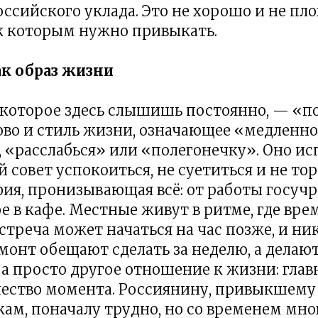
ссийского уклада. Это не хорошо и не пл
к которым нужно привыкать.
ак образ жизни
, которое здесь слышишь постоянно, — «по
ово и стиль жизни, означающее «медленно
 «расслабься» или «полегонечку». Оно ис
совет успокоиться, не суетиться и не тор
ия, пронизывающая всё: от работы госуч
е в кафе. Местные живут в ритме, где вр
стреча может начаться на час позже, и ник
монт обещают сделать за неделю, а делают
, а просто другое отношение к жизни: глав
ачество момента. Россиянину, привыкшему
ам, поначалу трудно, но со временем мн