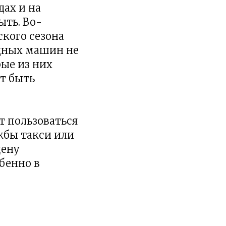
ах и на
ыть. Во-
ского сезона
одных машин не
рые из них
ет быть
 пользоваться
жбы такси или
цену
бенно в