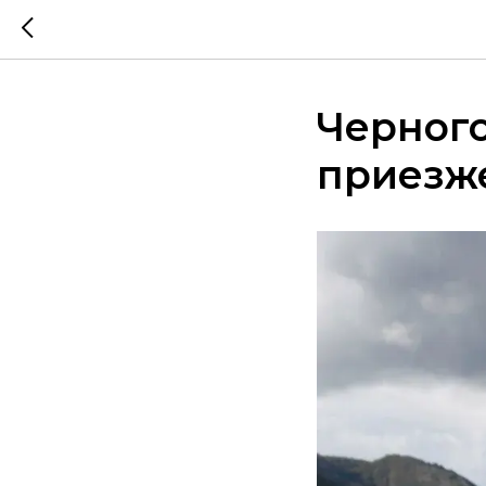
Черного
приезже