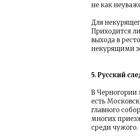
не как неуваж
Для некурящег
Приходится ли
выхода в рест
некурящими з
5. Русский сл
В Черногории 
есть Московск
главного собо
многих приез
среди чужого.