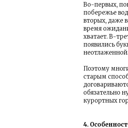
Во-первых, по
побережье вод
вторых, даже в
время ожидани
хватает. В-тр
появились букв
неотлаженной
Поэтому мног
старым способ
договариваются
обязательно н
курортных гор
4. Особеннос