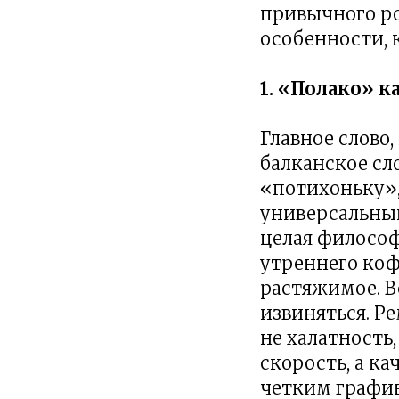
привычного ро
особенности, 
1. «Полако» к
Главное слово
балканское сл
«потихоньку»,
универсальный 
целая философ
утреннего коф
растяжимое. В
извиняться. Ре
не халатность
скорость, а к
четким график