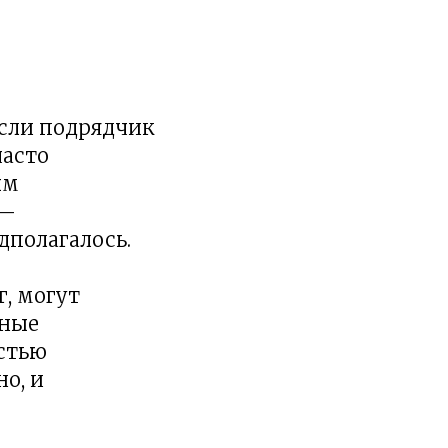
Если подрядчик
часто
ым
 —
дполагалось.
, могут
чные
астью
о, и