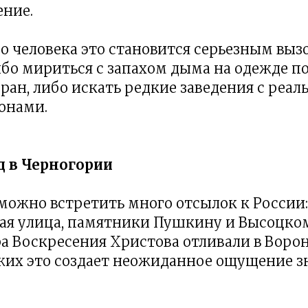
ение.
о человека это становится серьезным выз
бо мириться с запахом дыма на одежде п
оран, либо искать редкие заведения с реа
онами.
ед в Черногории
можно встретить много отсылок к России:
ая улица, памятники Пушкину и Высоцком
ра Воскресения Христова отливали в Ворон
жих это создает неожиданное ощущение з