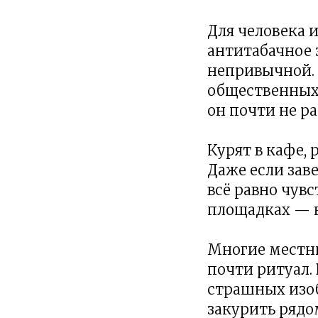
Для человека 
антитабачное 
непривычной. 
общественных 
он почти не ра
Курят в кафе,
Даже если зав
всё равно чувс
площадках — к
Многие местны
почти ритуал.
страшных изоб
закурить рядо